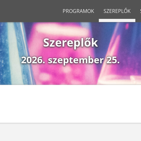
PROGRAMOK
SZEREPLŐK
ARCHÍ
Szereplők
Kutatók 
Kutatók 
2026. szeptember 25.
Kutatók 
Kutatók 
Kutatók 
Kutatók 
Kutatók 