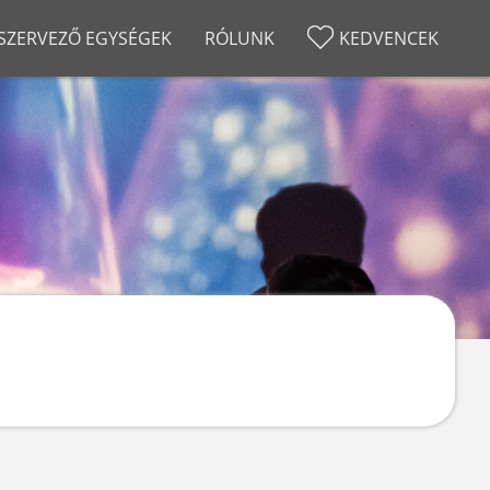
SZERVEZŐ EGYSÉGEK
RÓLUNK
KEDVENCEK
VUM
RÓLUNK
Éjszakája 2025
Történet
Éjszakája 2024
GYIK
Éjszakája 2023
Kapcsolat
Éjszakája 2022
Éjszakája 2021
Éjszakája 2020
Éjszakája 2019