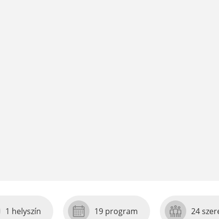
1 helyszín
19 program
24 szer